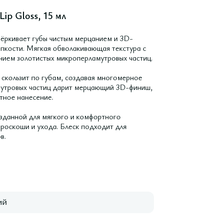
Lip Gloss, 15 мл
дчёркивает губы чистым мерцанием и 3D-
пкости. Мягкая обволакивающая текстура с
ием золотистых микроперламутровых частиц.
скользит по губам, создавая многомерное
мутровых частиц дарит мерцающий 3D-финиш,
тное нанесение.
зданной для мягкого и комфортного
роскоши и ухода. Блеск подходит для
в.
ий