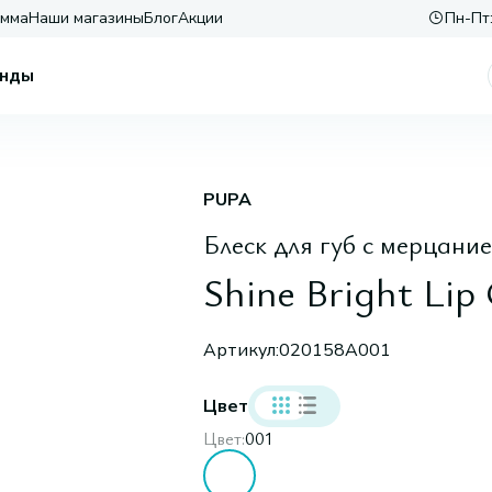
амма
Наши магазины
Блог
Акции
Пн-Пт:
нды
PUPA
Блеск для губ с мерцани
Shine Bright Lip 
Артикул:
020158A001
Цвет
Цвет:
001