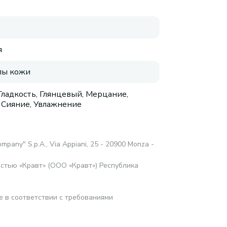
я
пы кожи
 Гладкость, Глянцевый, Мерцание,
 Сияние, Увлажнение
mpany" S.p.A., Via Appiani, 25 - 20900 Monza -
стью «Кравт» (ООО «Кравт») Республика
е в соответствии с требованиями