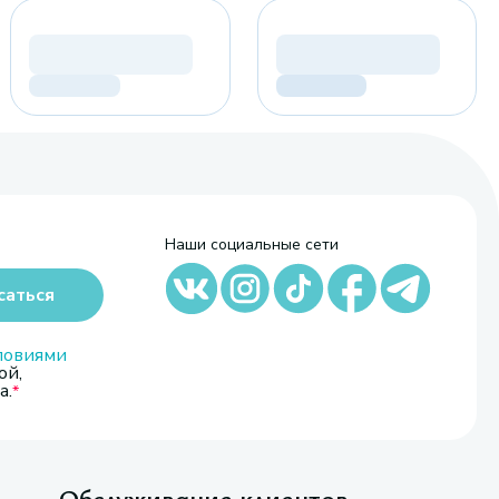
Наши социальные сети
саться
ловиями
ой,
а.
Обслуживание клиентов