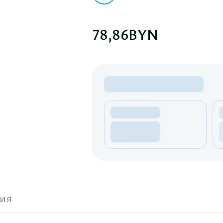
78,86
BYN
ия