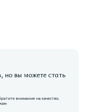
в, но вы можете стать
братите внимание на качество,
икам