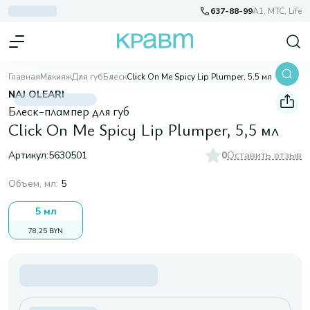
637-88-99
A1, МТС, Life
Главная
Макияж
Для губ
Блеск
Click On Me Spicy Lip Plumper, 5,5 мл
NAJ OLEARI
Блеск-плампер для губ
Click On Me Spicy Lip Plumper, 5,5 мл
Артикул:
5630501
0
Оставить отзыв
Объем, мл
:
5
5 мл
78,25 BYN