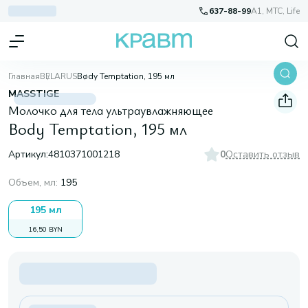
637-88-99
A1, МТС, Life
Главная
BELARUS
Body Temptation, 195 мл
MASSTIGE
Молочко для тела ультраувлажняющее
Body Temptation, 195 мл
Артикул:
4810371001218
0
Оставить отзыв
Объем, мл
:
195
195 мл
16,50 BYN