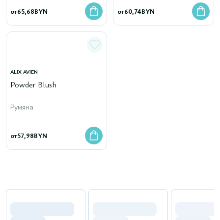
от
65,68
BYN
от
60,74
BYN
ALIX AVIEN
Powder Blush
Румяна
от
57,98
BYN