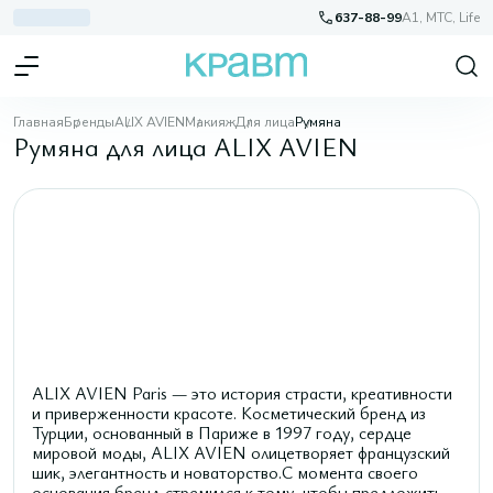
637-88-99
A1, МТС, Life
Главная
Бренды
ALIX AVIEN
Макияж
Для лица
Румяна
Румяна для лица ALIX AVIEN
ALIX AVIEN Paris — это история страсти, креативности
и приверженности красоте. Косметический бренд из
Турции, основанный в Париже в 1997 году, сердце
мировой моды, ALIX AVIEN олицетворяет французский
шик, элегантность и новаторство.С момента своего
основания бренд стремился к тому, чтобы предложить