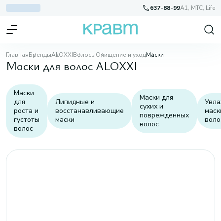
637-88-99
A1, МТС, Life
Главная
Бренды
ALOXXI
Волосы
Очищение и уход
Маски
Маски для волос ALOXXI
Маски
Маски для
для
Липидные и
Увл
сухих и
роста и
восстанавливающие
маск
поврежденных
густоты
маски
воло
волос
волос