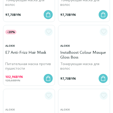
Тонирующая маска для
Тонирующая маска для
волос
волос
97,70
BYN
97,70
BYN
-20%
ALOXXI
ALOXXI
E7 Anti-Frizz Hair Mask
InstaBoost Colour Masque
Gloss Boss
Питательная маска против
Тонирующая маска для
пушистости
волос
102,94
BYN
97,70
BYN
128,68
BYN
ALOXXI
ALOXXI