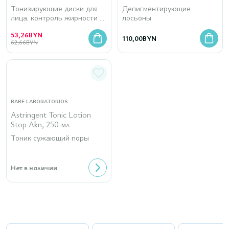
Тонизирующие диски для
Депигментирующие
лица, контроль жирности и
лосьоны
сужение пор
53,26
BYN
110,00
BYN
62,66
BYN
BABE LABORATORIOS
Astringent Tonic Lotion
Stop Akn, 250 мл
Тоник сужающий поры
Нет в наличии