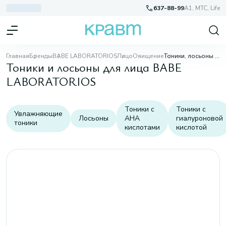
637-88-99
A1, МТС, Life
Главная
Бренды
BABE LABORATORIOS
Лицо
Очищение
Тоники, лосьоны для лица
Тоники и лосьоны для лица BABE
LABORATORIOS
Тоники с
Тоники с
Увлажняющие
Лосьоны
AHA
гиалуроновой
тоники
кислотами
кислотой