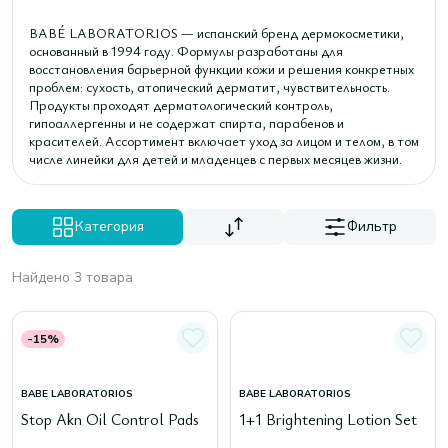
BABÉ LABORATORIOS — испанский бренд дермокосметики,
основанный в 1994 году. Формулы разработаны для
восстановления барьерной функции кожи и решения конкретных
проблем: сухость, атопический дерматит, чувствительность.
Продукты проходят дерматологический контроль,
гипоаллергенны и не содержат спирта, парабенов и
красителей. Ассортимент включает уход за лицом и телом, в том
числе линейки для детей и младенцев с первых месяцев жизни.
Категория
Фильтр
Найдено 3 товара
-15%
BABE LABORATORIOS
BABE LABORATORIOS
Stop Akn Oil Control Pads
1+1 Brightening Lotion Set