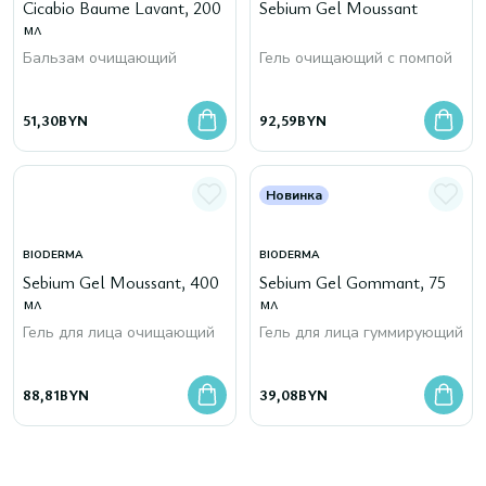
Cicabio Baume Lavant, 200
Sebium Gel Moussant
мл
Бальзам очищающий
Гель очищающий с помпой
51,30
BYN
92,59
BYN
Новинка
BIODERMA
BIODERMA
Sebium Gel Moussant, 400
Sebium Gel Gommant, 75
мл
мл
Гель для лица очищающий
Гель для лица гуммирующий
88,81
BYN
39,08
BYN