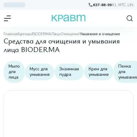
637-88-99
A1, МТС, Life
Главная
Бренды
BIODERMA
Лицо
Очищение
Умывание и очищение
Средства для очищения и умывания
лица BIODERMA
Мыло
Пенка
Мусс для
Энзимная
Крем для
для
для
умывания
пудра
умывания
лица
умывани