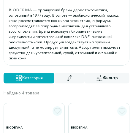
BIODERMA — французский бренд дерматокосметики,
основанный в 1977 году. В основе — экобиологический подход:
кожа рассматривается как живая экосистема, а формулы
воспроизводят её природные механизмы для устойчивого
восстановления. Бренд использует биомиметические
ингредиенты и патентованный комплекс DAF, снижающий
реактивность кожи. Продукция воздействует на причины
дисфункций, а не маскирует симптомы. Ассортимент включает
средства для чувствительной, сухой, атопичной и склонной к
акне кожи.
Категория
Фильтр
Найдено 4 товара
BIODERMA
BIODERMA