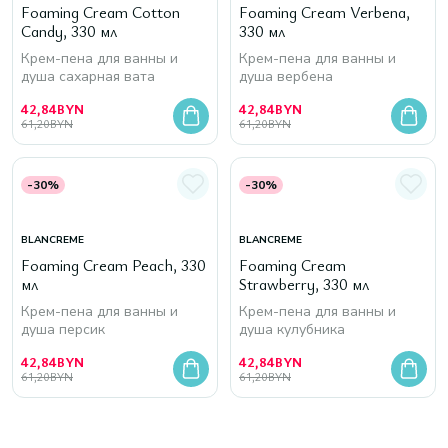
Foaming Cream Cotton
Foaming Cream Verbena,
Candy, 330 мл
330 мл
Крем-пена для ванны и
Крем-пена для ванны и
душа сахарная вата
душа вербена
42,84
BYN
42,84
BYN
61,20
BYN
61,20
BYN
-30%
-30%
BLANCREME
BLANCREME
Foaming Cream Peach, 330
Foaming Cream
мл
Strawberry, 330 мл
Крем-пена для ванны и
Крем-пена для ванны и
душа персик
душа кулубника
42,84
BYN
42,84
BYN
61,20
BYN
61,20
BYN