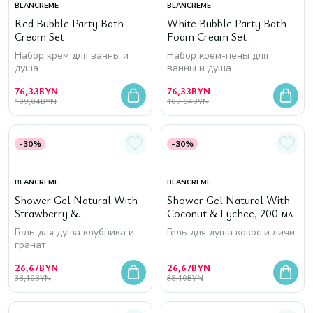
BLANCREME
BLANCREME
Red Bubble Party Bath
White Bubble Party Bath
Cream Set
Foam Cream Set
Набор крем для ванны и
Набор крем-пены для
душа
ванны и душа
76,33
BYN
76,33
BYN
109,04
BYN
109,04
BYN
-30%
-30%
BLANCREME
BLANCREME
Shower Gel Natural With
Shower Gel Natural With
Strawberry &
Coconut & Lychee, 200 мл
Pomegranate, 200 мл
Гель для душа клубника и
Гель для душа кокос и личи
гранат
26,67
BYN
26,67
BYN
38,10
BYN
38,10
BYN