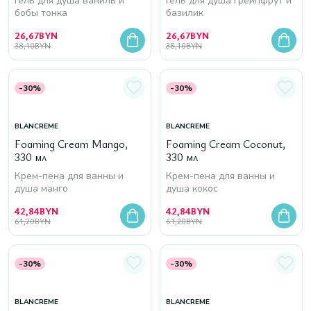
Гель для душа ваниль и
Гель для душа грейпфрут и
бобы тонка
базилик
26,67
BYN
26,67
BYN
38,10
BYN
38,10
BYN
-30%
-30%
BLANCREME
BLANCREME
Foaming Cream Mango,
Foaming Cream Coconut,
330 мл
330 мл
Крем-пена для ванны и
Крем-пена для ванны и
душа манго
душа кокос
42,84
BYN
42,84
BYN
61,20
BYN
61,20
BYN
-30%
-30%
BLANCREME
BLANCREME