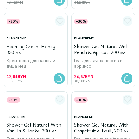
46,42
BYN
61,20
BYN
-30%
-30%
BLANCREME
BLANCREME
Foaming Cream Honey,
Shower Gel Natural With
330 мл
Peach & Apricot, 200 мл
Крем-пена для ванны и
Гель для душа персик и
душа мёд
абрикос
42,84
BYN
26,67
BYN
61,20
BYN
38,10
BYN
-30%
-30%
BLANCREME
BLANCREME
Shower Gel Natural With
Shower Gel Natural With
Vanilla & Tonka, 200 мл
Grapefruit & Basil, 200 мл