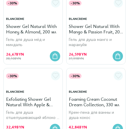
-30%
-30%
BLANCREME
BLANCREME
Shower Gel Natural With
Shower Gel Natural With
Honey & Almond, 200 мл
Mango & Passion Fruit, 200
мл
Гель для душа мёд и
Гель для душа манго и
миндаль
маракуйя
26,67
BYN
26,59
BYN
38,10
BYN
37,99
BYN
-30%
-30%
BLANCREME
BLANCREME
Exfoliating Shower Gel
Foaming Cream Coconut
Natural With Apple &
Dream Collection, 330 мл
Hazelnut, 200 мл
Гель для душа
Крем-пена для ванны и
отшелушивающий яблоко и
душа кокос
лесной орех
32,49
BYN
42,84
BYN