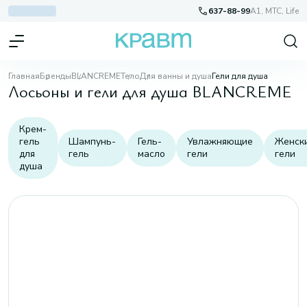
637-88-99
A1, МТС, Life
Главная
Бренды
BLANCREME
Тело
Для ванны и душа
Гели для душа
Лосьоны и гели для душа BLANCREME
Крем-
гель
Шампунь-
Гель-
Увлажняющие
Женск
для
гель
масло
гели
гели
душа