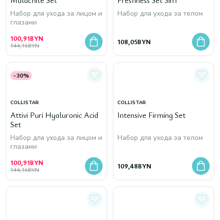
Malachite Set
Freshness Set 3in1
Набор для ухода за лицом и
Набор для ухода за телом
глазами
100,91
BYN
108,05
BYN
144,16
BYN
-30%
COLLISTAR
COLLISTAR
Attivi Puri Hyaluronic Acid
Intensive Firming Set
Set
Набор для ухода за лицом и
Набор для ухода за телом
глазами
100,91
BYN
109,48
BYN
144,16
BYN