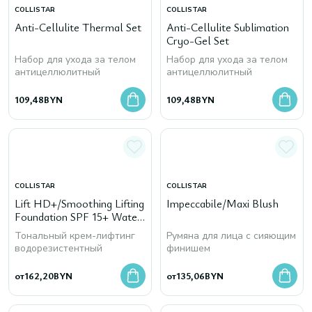
COLLISTAR
COLLISTAR
Anti-Cellulite Thermal Set
Anti-Cellulite Sublimation
Cryo-Gel Set
Набор для ухода за телом
Набор для ухода за телом
антицеллюлитный
антицеллюлитный
109,48
BYN
109,48
BYN
COLLISTAR
COLLISTAR
Lift HD+/Smoothing Lifting
Impeccabile/Maxi Blush
Foundation SPF 15+ Water
Resistant
Тональный крем-лифтинг
Румяна для лица с сияющим
водорезистентный
финишем
от
162,20
BYN
от
135,06
BYN