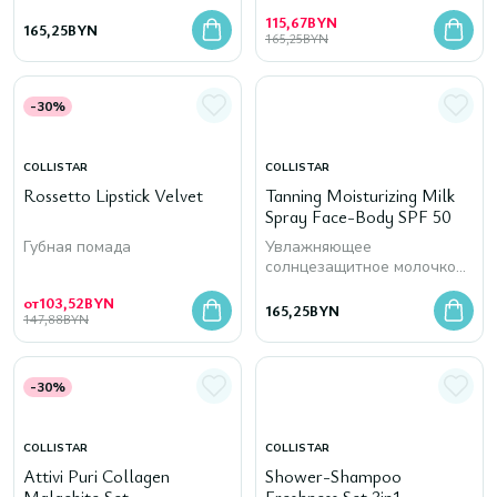
пигментные пятна
пигментные пятна
115,67
BYN
165,25
BYN
165,25
BYN
-30%
COLLISTAR
COLLISTAR
Rossetto Lipstick Velvet
Tanning Moisturizing Milk
Spray Face-Body SPF 50
Губная помада
Увлажняющее
солнцезащитное молочко
для лица и тела
от
103,52
BYN
165,25
BYN
147,88
BYN
-30%
COLLISTAR
COLLISTAR
Attivi Puri Collagen
Shower-Shampoo