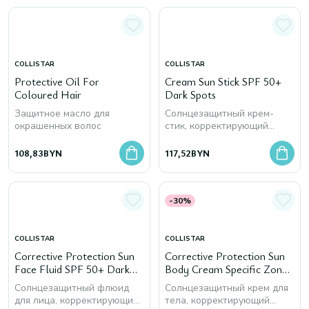
COLLISTAR
COLLISTAR
Protective Oil For
Cream Sun Stick SPF 50+
Coloured Hair
Dark Spots
Защитное масло для
Солнцезащитный крем-
окрашенных волос
стик, корректирующий
пигментные пятна
108,83
BYN
117,52
BYN
-30%
COLLISTAR
COLLISTAR
Corrective Protection Sun
Corrective Protection Sun
Face Fluid SPF 50+ Dark
Body Cream Specific Zones
Spots
SPF 50+ Dark Spots
Солнцезащитный флюид
Солнцезащитный крем для
для лица, корректирующий
тела, корректирующий