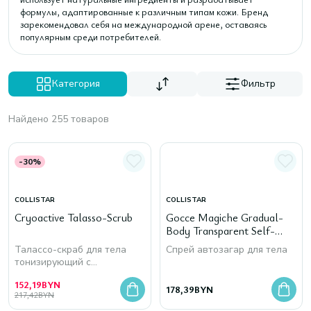
формулы, адаптированные к различным типам кожи. Бренд
зарекомендовал себя на международной арене, оставаясь
популярным среди потребителей.
Категория
Фильтр
Найдено 255 товаров
-30%
COLLISTAR
COLLISTAR
Cryoactive Talasso-Scrub
Gocce Magiche Gradual-
Body Transparent Self-
Tanning Spray Natural
Талассо-скраб для тела
Спрей автозагар для тела
Effect
тонизирующий с
охлаждающим эффектом
152,19
BYN
178,39
BYN
217,42
BYN