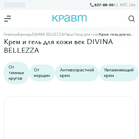
637-88-99
A1, МТС, Life
Главная
Бренды
DIVINA BELLEZZA
Лицо
Уход для глаз
Крем, гель для кожи век
Крем и гель для кожи век DIVINA
BELLEZZA
От
От
Антивозрастной
Увлажняющий
темных
морщин
крем
крем
кругов