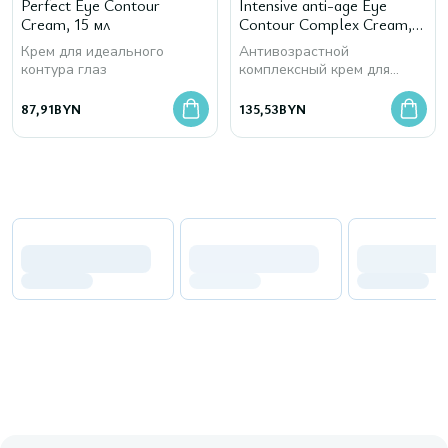
Perfect Eye Contour
Intensive anti-age Eye
Cream, 15 мл
Contour Complex Cream,
15 мл
Крем для идеального
Антивозрастной
контура глаз
комплексный крем для
кожи вокруг глаз
87,91
BYN
135,53
BYN