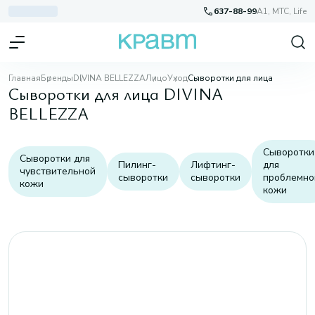
637-88-99
A1, МТС, Life
Главная
Бренды
DIVINA BELLEZZA
Лицо
Уход
Сыворотки для лица
Сыворотки для лица DIVINA
BELLEZZA
Сыворотки
Сыворотки для
Пилинг-
Лифтинг-
для
чувствительной
сыворотки
сыворотки
проблемно
кожи
кожи