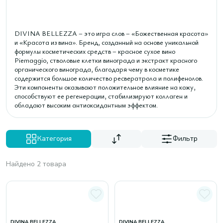
DIVINA BELLEZZA – это игра слов – «Божественная красота»
и «Красота из вина». Бренд, созданный на основе уникальной
формулы косметических средств – красное сухое вино
Piemaggio, стволовые клетки винограда и экстракт красного
органического винограда, благодаря чему в косметике
содержится большое количество ресвератрола и полифенолов.
Эти компоненты оказывают положительное влияние на кожу,
способствуют ее регенерации, стабилизируют коллаген и
обладают высоким антиоксидантным эффектом.
Категория
Фильтр
Найдено 2 товара
DIVINA BELLEZZA
DIVINA BELLEZZA