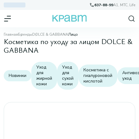
637-88-99
A1, МТС, Life
Главная
Бренды
DOLCE & GABBANA
Лицо
Косметика по уходу за лицом DOLCE &
GABBANA
Уход
Уход
Косметика с
для
для
Антиво
Новинки
гиалуроновой
жирной
сухой
уход
кислотой
кожи
кожи