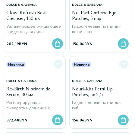
DOLCE & GABBANA
DOLCE & GABBANA
Glow-Refresh Basil
No-Puff Caffeine Eye
Cleanser, 150 мл
Patches, 5 пар
Увлажняющее очищающее
Гидрогелевые патчи для
средство для лица
кожи глаз
202,19
BYN
156,06
BYN
Новинка
Новинка
DOLCE & GABBANA
DOLCE & GABBANA
Re-Birth Niacinamide
Nouri-Kiss Petal Lip
Serum, 30 мл
Patches, 5x 2,1г
Регенерирующая
Гидрогелевые патчи для
сыворотка для лица с
губ
ниацинамидом
372,48
BYN
156,06
BYN