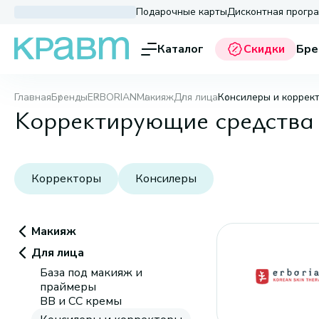
Подарочные карты
Дисконтная прогр
Каталог
Скидки
Бре
Главная
Бренды
ERBORIAN
Макияж
Для лица
Консилеры и коррек
Корректирующие средства
Корректоры
Консилеры
Макияж
Для лица
База под макияж и
праймеры
BB и CC кремы