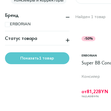
Консилеры и корректоры
Бренд
Найден 1 товар
ERBORIAN
Статус товара
-50%
Скидка
ERBORIAN
Показать
1
товар
Super BB Conc
Консилер
от
81,22
BYN
162,43
BYN