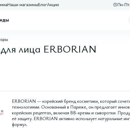
амма
Наши магазины
Блог
Акции
Пн-Пт:
нды
торы
 для лица ERBORIAN
ERBORIAN — корейский бренд косметики, который сочета
технологиями. Основанный в Париже, он предлагает инно
корейских рецептах, включая BB-кремы и сыворотки. Прод
её защиту. ERBORIAN активно использует натуральные инг
формул.