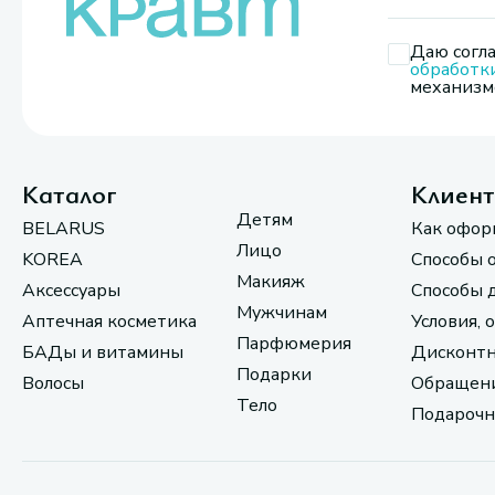
Даю согла
обработк
механизмо
Каталог
Клиен
Детям
BELARUS
Как офор
Лицо
KOREA
Способы 
Макияж
Аксессуары
Способы 
Мужчинам
Аптечная косметика
Условия, 
Парфюмерия
БАДы и витамины
Дисконтн
Подарки
Волосы
Обращени
Тело
Подарочн