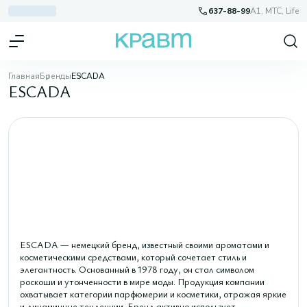
637-88-99
A1, МТС, Life
Главная
Бренды
ESCADA
ESCADA
ESCADA — немецкий бренд, известный своими ароматами и
косметическими средствами, который сочетает стиль и
элегантность. Основанный в 1978 году, он стал символом
роскоши и утонченности в мире моды. Продукция компании
охватывает категории парфюмерии и косметики, отражая яркие
и динамичные тенденции. Бренд активно использует