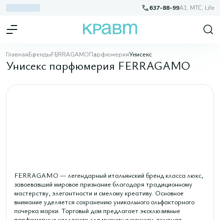
637-88-99
A1, МТС, Life
Главная
Бренды
FERRAGAMO
Парфюмерия
Унисекс
Унисекс парфюмерия FERRAGAMO
FERRAGAMO — легендарный итальянский бренд класса люкс,
завоевавший мировое признание благодаря традиционному
мастерству, элегантности и смелому креативу. Основное
внимание уделяется сохранению уникального ольфакторного
почерка марки. Торговый дом предлагает эксклюзивные
парфюмерные коллекции для мужчин и женщин, включая