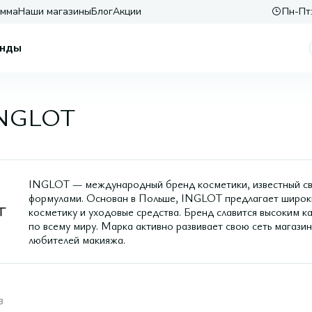
амма
Наши магазины
Блог
Акции
Пн-Пт:
нды
INGLOT
INGLOT — международный бренд косметики, известный св
формулами. Основан в Польше, INGLOT предлагает широки
косметику и уходовые средства. Бренд славится высоким к
по всему миру. Марка активно развивает свою сеть магази
любителей макияжа.
в