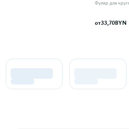
Фуляр для кру
от
33,70
BYN