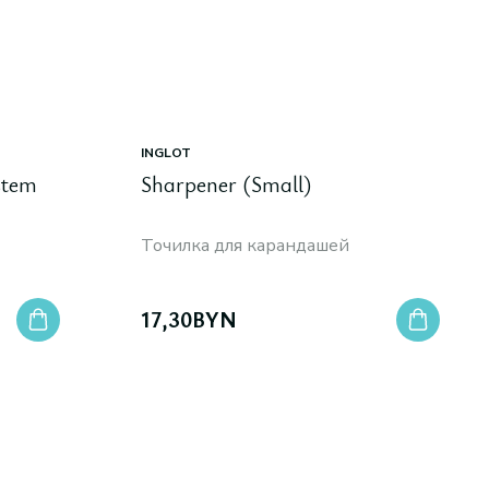
INGLOT
stem
Sharpener (Small)
Точилка для карандашей
17,30
BYN