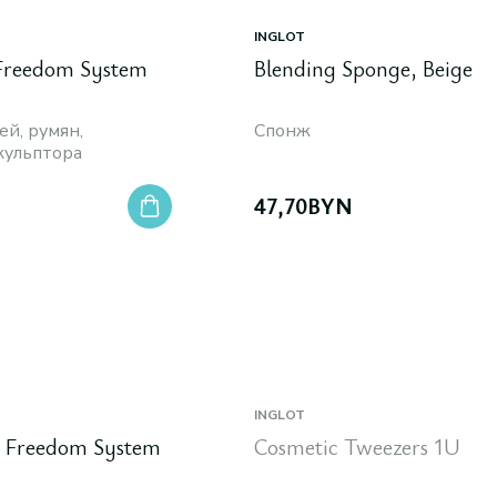
INGLOT
 Freedom System
Blending Sponge, Beige
ей, румян,
Спонж
кульптора
47,70
BYN
INGLOT
d Freedom System
Cosmetic Tweezers 1U