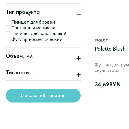
Тип продукта
Пинцет для бровей
Спонж для макияжа
Точилка для карандашей
Футляр косметический
INGLOT
Palette Blush
Объем, мл
Футляр для рум
скульптора
Тип кожи
Все типы кожи
34,69
BYN
Показать
9
товаров