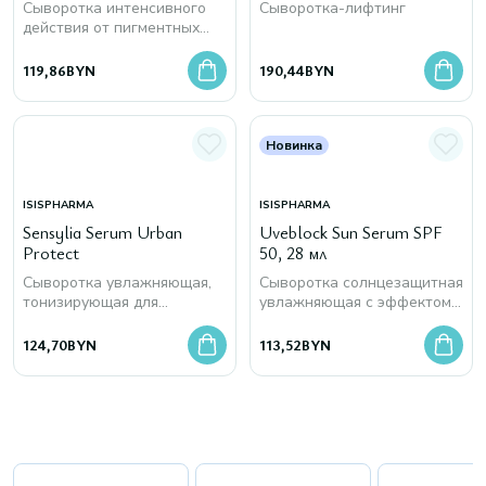
Сыворотка интенсивного
Сыворотка-лифтинг
действия от пигментных
пятен
119,86
BYN
190,44
BYN
Новинка
ISISPHARMA
ISISPHARMA
Sensylia Serum Urban
Uveblock Sun Serum SPF
Protect
50, 28 мл
Сыворотка увлажняющая,
Сыворотка солнцезащитная
тонизирующая для
увлажняющая с эффектом
чувствительной и
сияния
обезвоженной кожи
124,70
BYN
113,52
BYN