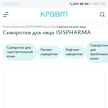
637-88-99
A1, МТС, Life
Главная
Бренды
ISISPHARMA
Лицо
Уход
Сыворотки для лица
Сыворотки для лица ISISPHARMA
Сыворотки
Сыворотки для
Пилинг-
Лифтинг-
для
чувствительной
сыворотки
сыворотки
проблемно
кожи
кожи