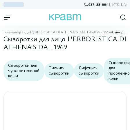
637-88-99
A1, МТС, Life
Главная
Бренды
L'ERBORISTICA DI ATHENA'S DAL 1969
Лицо
Уход
Сыворотки для лица
Сыворотки для лица L'ERBORISTICA DI
ATHENA'S DAL 1969
Сыворотки
Сыворотки для
Пилинг-
Лифтинг-
для
чувствительной
сыворотки
сыворотки
проблемно
кожи
кожи