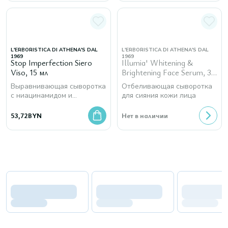
L'ERBORISTICA DI ATHENA'S DAL
L'ERBORISTICA DI ATHENA'S DAL
1969
1969
Stop Imperfection Siero
Illumia' Whitening &
Viso, 15 мл
Brightening Face Serum, 30
мл
Выравнивающая сыворотка
Отбеливающая сыворотка
с ниацинамидом и
для сияния кожи лица
бакучиолом для кожи с
несовершенствами
53,72
BYN
Нет в наличии