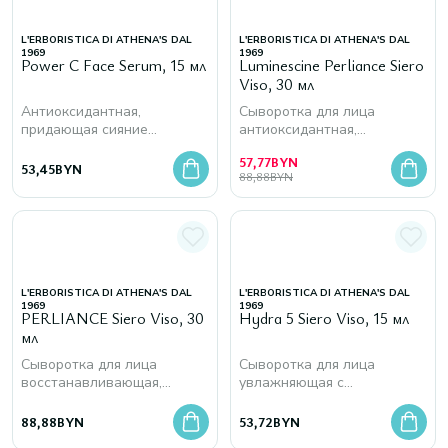
L'ERBORISTICA DI ATHENA'S DAL
L'ERBORISTICA DI ATHENA'S DAL
1969
1969
Power C Face Serum, 15 мл
Luminescine Perliance Siero
Viso, 30 мл
Антиоксидантная,
Сыворотка для лица
придающая сияние
антиоксидантная,
сыворотка для лица с
придающая сияние с
57,77
BYN
витамином С и феруловой
витамином С и активным
53,45
BYN
88,88
BYN
кислотой
ингредиентом
L'ERBORISTICA DI ATHENA'S DAL
L'ERBORISTICA DI ATHENA'S DAL
1969
1969
PERLIANCE Siero Viso, 30
Hydra 5 Siero Viso, 15 мл
мл
Сыворотка для лица
Сыворотка для лица
восстанавливающая,
увлажняющая с
укрепляющая с
гиалуроновой кислотой
ниацинамидом и ретинолом
88,88
BYN
53,72
BYN