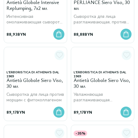
Antietà Globale Intensive
PERLIANCE Siero Viso, 30
Replumping, 7x2 мл
мл
Интенсивная
Сыворотка для лица
омолаживающая сыворотка
разглаживающая, против
в ампулах для подтянутой и
морщин c коэнзимом Q10 и
гладкой кожи лица и
аргирелином
88,93
BYN
88,88
BYN
декольте
L'ERBORISTICA DI ATHENA'S DAL
L'ERBORISTICA DI ATHENA'S DAL
1969
1969
Antietà Globale Siero Viso,
Antietà Globale Siero Viso,
30 мл
30 мл
Сыворотка для лица против
Увлажняющая
морщин с фитоколлагеном
разглаживающая
сыворотка для лица с
растительной
89,17
BYN
89,17
BYN
гиалуроновой кислотой
-35%