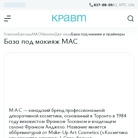
637-88-99
A1, МТС, Life
Главная
Бренды
MAC
Макияж
Для лица
База под макияж и праймеры
База под макияж MAC
M·A·C — канадский бренд профессиональной
декоративной косметики, основанный в Торонто в 1984
году визажистом Франком Тосканом и владельцем
салона Франком Анджело. Название является
аббревиатурой от Make-Up Art Cosmetics («Косметика
как искусство макияжа»). Стиль бренда —