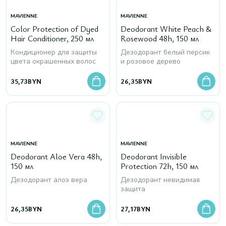
MAVIENNE
MAVIENNE
Color Protection of Dyed
Deodorant White Peach &
Hair Conditioner, 250 мл
Rosewood 48h, 150 мл
Кондиционер для защиты
Дезодорант белый персик
цвета окрашенных волос
и розовое дерево
35,73
BYN
26,35
BYN
MAVIENNE
MAVIENNE
Deodorant Aloe Vera 48h,
Deodorant Invisible
150 мл
Protection 72h, 150 мл
Дезодорант алоэ вера
Дезодорант невидимая
защита
26,35
BYN
27,17
BYN