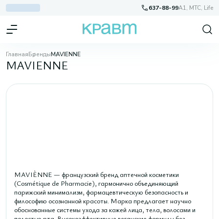
637-88-99
A1, МТС, Life
Главная
Бренды
MAVIENNE
MAVIENNE
MAVIÈNNE — французский бренд аптечной косметики
(Cosmétique de Pharmacie), гармонично объединяющий
парижский минимализм, фармацевтическую безопасность и
философию осознанной красоты. Марка предлагает научно
обоснованные системы ухода за кожей лица, тела, волосами и
полостью рта. Высокоэффективные веганские формулы без