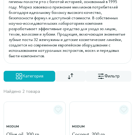
гигиены полости рта с богатой историей, основанный в 1995
году. Марка завоевала признание миллионов потребителей
благодаря идеальному балансу высокого качества,
безопасности формул и доступной стоимости. В собственных
научно-исследовательских лабораториях компания
разрабатывает эффективные средства для ухода за лицом,
телом, волосами и зубами. Продукция, включающая знаменитые
зубные пасты 32 жемчужины и детские косметические линейки,
создается на современном европейском оборудовании с
использованием натуральных экстрактов, масел и передовых
бьюти-компонентов.
Категория
Фильтр
Найдено 2 товара
MODUM
MODUM
Olive oil, 200 гр
Coconut, 200 гр