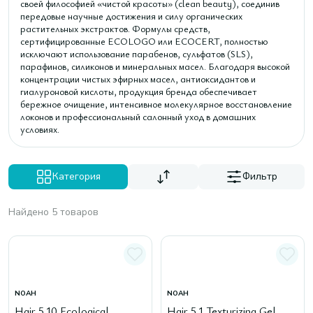
своей философией «чистой красоты» (clean beauty), соединив
передовые научные достижения и силу органических
растительных экстрактов. Формулы средств,
сертифицированные ECOLOGO или ECOCERT, полностью
исключают использование парабенов, сульфатов (SLS),
парафинов, силиконов и минеральных масел. Благодаря высокой
концентрации чистых эфирных масел, антиоксидантов и
гиалуроновой кислоты, продукция бренда обеспечивает
бережное очищение, интенсивное молекулярное восстановление
локонов и профессиональный салонный уход в домашних
условиях.
Категория
Фильтр
Найдено 5 товаров
NOAH
NOAH
Hair 5.10 Ecological
Hair 5.1 Texturizing Gel,