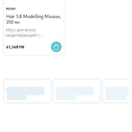
NOAH
Hair 5.8 Modelling Mousse,
250 мл
Мусс для волос
моделирующий с
миндальным и аргановым
маслом
61,36
BYN