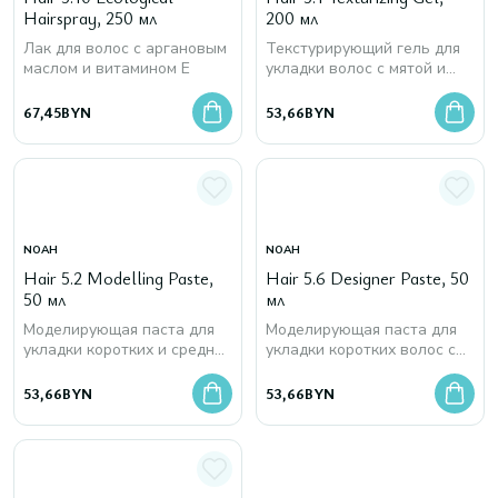
Hairspray, 250 мл
200 мл
Лак для волос с аргановым
Текстурирующий гель для
маслом и витамином Е
укладки волос с мятой и
эвкалиптом
67,45
BYN
53,66
BYN
NOAH
NOAH
Hair 5.2 Modelling Paste,
Hair 5.6 Designer Paste, 50
50 мл
мл
Моделирующая паста для
Моделирующая паста для
укладки коротких и средней
укладки коротких волос с
длины волос с геранью и
матирующим эффектом
сладким фенхелем
53,66
BYN
53,66
BYN