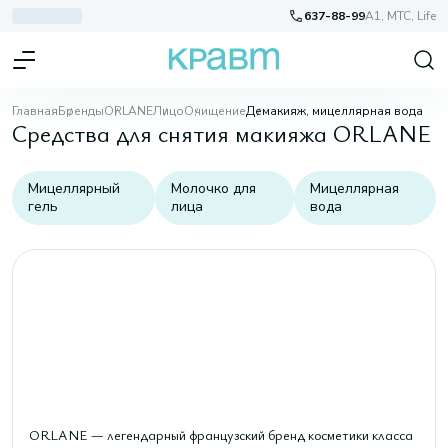
637-88-99
A1, МТС, Life
Главная
Бренды
ORLANE
Лицо
Очищение
Демакияж, мицеллярная вода
Средства для снятия макияжа ORLANE
Мицеллярный
Молочко для
Мицеллярная
гель
лица
вода
ORLANE — легендарный французский бренд косметики класса