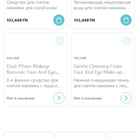
Средство для снятия
Увлажняющая мицеллярная
макияжа для сухой кожи
вода для снятия макияжа с
лица и глаз для всех типов
кожи
103,44
BYN
103,44
BYN
ORLANE
ORLANE
Dual-Phase Makeup
Gentle Cleansing Foam
Remover Face And Eyes,
Face And Eye Make-up
200 мл
Remover, 200 мл
2-х фазное средство для
Нежная очищающая пенка
снятия макияжа с лица и
для снятия макияжа с лица
глаз
и глаз
Нет в наличии
Нет в наличии