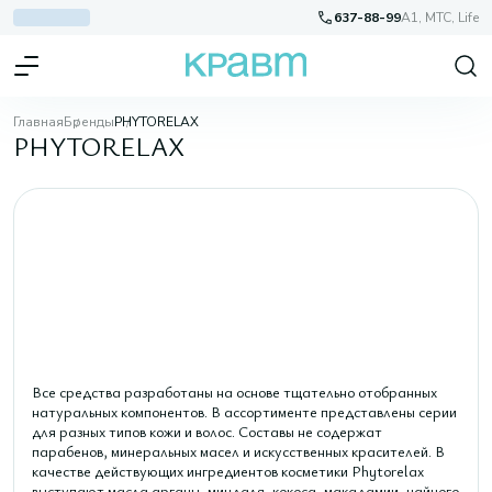
637-88-99
A1, МТС, Life
Главная
Бренды
PHYTORELAX
PHYTORELAX
Все средства разработаны на основе тщательно отобранных
натуральных компонентов. В ассортименте представлены серии
для разных типов кожи и волос. Составы не содержат
парабенов, минеральных масел и искусственных красителей. В
качестве действующих ингредиентов косметики Phytorelax
выступают масла арганы, миндаля, кокоса, макадамии, чайного