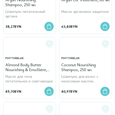
Shampoo, 250 мл
Шампунь питательный
Масло аргановое защитное
аргана
38,27
BYN
63,40
BYN
PHYTORELAX
PHYTORELAX
Almond Body Butter
Coconut Nourishing
Nourishing & Emollient,
Shampoo, 250 мл
250 мл
Масло для тела
Шампунь для волос с
питательное и смягчающее
кокосовым маслом
питательный
49,70
BYN
40,97
BYN