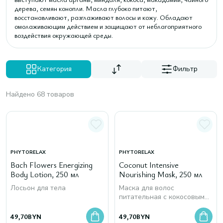
дерева, семян конопли. Масла глубоко питают,
восстанавливают, разглаживают волосы и кожу. Обладают
омолаживающим действием и защищают от неблагоприятного
воздействия окружающей среды.
Категория
Фильтр
Найдено 68 товаров
PHYTORELAX
PHYTORELAX
Bach Flowers Energizing
Coconut Intensive
Body Lotion, 250 мл
Nourishing Mask, 250 мл
Лосьон для тела
Маска для волос
питательная с кокосовым
маслом
49,70
BYN
49,70
BYN