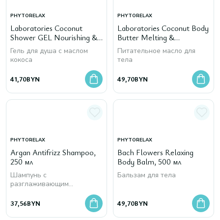
PHYTORELAX
PHYTORELAX
Laboratories Coconut
Laboratories Coconut Body
Shower GEL Nourishing &
Butter Melting &
Velvety, 500 мл
Nourishing, 250 мл
Гель для душа с маслом
Питательное масло для
кокоса
тела
41,70
BYN
49,70
BYN
PHYTORELAX
PHYTORELAX
Argan Antifrizz Shampoo,
Bach Flowers Relaxing
250 мл
Body Balm, 500 мл
Шампунь с
Бальзам для тела
разглаживающим
эффектом
37,56
BYN
49,70
BYN