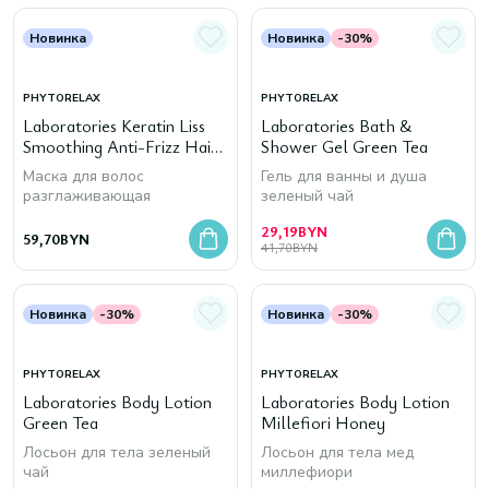
Новинка
Новинка
-30%
PHYTORELAX
PHYTORELAX
Laboratories Keratin Liss
Laboratories Bath &
Smoothing Anti-Frizz Hair
Shower Gel Green Tea
Mask
Маска для волос
Гель для ванны и душа
разглаживающая
зеленый чай
29,19
BYN
59,70
BYN
41,70
BYN
Новинка
-30%
Новинка
-30%
PHYTORELAX
PHYTORELAX
Laboratories Body Lotion
Laboratories Body Lotion
Green Tea
Millefiori Honey
Лосьон для тела зеленый
Лосьон для тела мед
чай
миллефиори