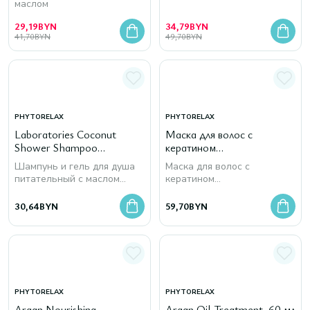
маслом
29,19
BYN
34,79
BYN
41,70
BYN
49,70
BYN
PHYTORELAX
PHYTORELAX
Laboratories Coconut
Маска для волос с
Shower Shampoo
кератином
Nourishing & Enveloping 2
восстанавливающая
Шампунь и гель для душа
Маска для волос с
в1, 250 мл
Keratin Deep
питательный с маслом
кератином
Reconstructor Mask, 200
кокоса
восстанавливающая
мл
30,64
BYN
59,70
BYN
PHYTORELAX
PHYTORELAX
Argan Nourishing
Argan Oil Treatment, 60 мл