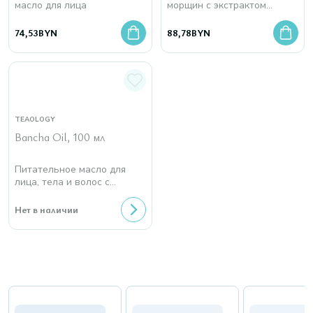
масло для лица
морщин с экстрактом
белого чая и бакучиолом
74,53
BYN
88,78
BYN
TEAOLOGY
Bancha Oil, 100 мл
Питательное масло для
лица, тела и волос с
зеленым чаем, марулой и
жасмином
Нет в наличии