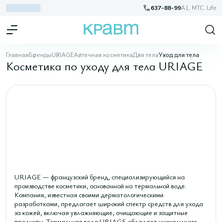
637-88-99
A1, МТС, Life
Главная
Бренды
URIAGE
Аптечная косметика
Для тела
Уход для тела
Косметика по уходу для тела URIAGE
URIAGE — французский бренд, специализирующийся на
производстве косметики, основанной на термальной воде.
Компания, известная своими дерматологическими
разработками, предлагает широкий спектр средств для ухода
за кожей, включая увлажняющие, очищающие и защитные
продукты. Термальная вода URIAGE обладает уникальными