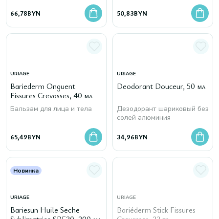
66,78
BYN
50,83
BYN
URIAGE
URIAGE
Bariederm Onguent
Deodorant Douceur, 50 мл
Fissures Crevasses, 40 мл
Бальзам для лица и тела
Дезодорант шариковый без
солей алюминия
65,49
BYN
34,96
BYN
Новинка
URIAGE
URIAGE
Bariesun Huile Seche
Bariéderm Stick Fissures