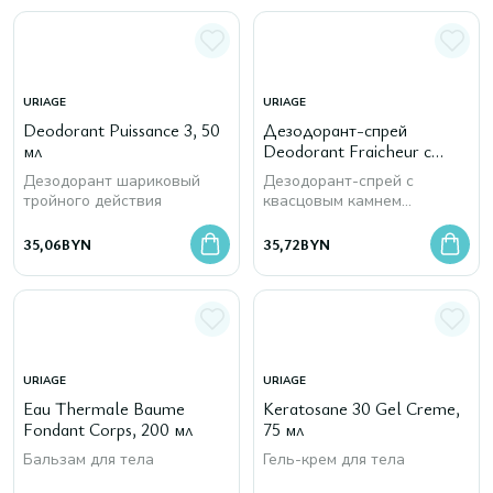
URIAGE
URIAGE
Deodorant Puissance 3, 50
Дезодорант-спрей
мл
Deodorant Fraicheur с
квасцовым камнем
Дезодорант шариковый
Дезодорант-спрей с
освежающий, 125 мл
тройного действия
квасцовым камнем
освежающий
35,06
BYN
35,72
BYN
URIAGE
URIAGE
Eau Thermale Baume
Keratosane 30 Gel Creme,
Fondant Corps, 200 мл
75 мл
Бальзам для тела
Гель-крем для тела