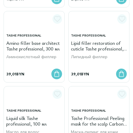
TASHE PROFESSIONAL
TASHE PROFESSIONAL
Amino filler base architect
Lipid filler restoration of
Tashe professional, 300 мл
cuticle Tashe professional,
300 мл
Аминокислотный филлер
Липидный филлер
39,01
BYN
39,01
BYN
TASHE PROFESSIONAL
TASHE PROFESSIONAL
Liquid silk Tashe
Tashe Professional Peeling
professional, 100 мл
mask for the scalp Carbon
Extra, 300 мл
Масло для волос
Маска-пилинг для кожи