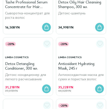
Tashe Professional Serum
Detox Oily Hair Cleansing
Concentrate for Hair
Shampoo, 300 мл
Growth, 120 мл
Сыворотка-концентрат для
Детокс-шампунь
роста волос
16,50
BYN
34,99
BYN
-20%
-20%
LIMBA COSMETICS
LIMBA COSMETICS
Detox Detangling
Antioxidant Hydrating
Conditioner, 300 мл
Mask, 245 г
Детокс-кондиционер для
Антиоксидантная маска для
легкого расчесывания
сухих и пористых волос
31,21
BYN
35,22
BYN
39,01
BYN
44,02
BYN
-20%