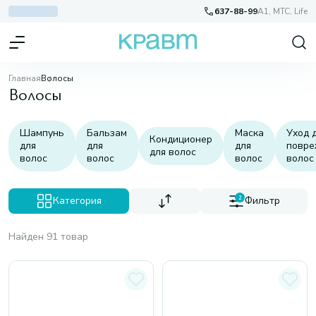
637-88-99
A1, МТС, Life
Главная
Волосы
Волосы
Шампунь
Бальзам
Маска
Уход 
Кондиционер
для
для
для
повре
для волос
волос
волос
волос
волос
Категория
2
Фильтр
Найден 91 товар