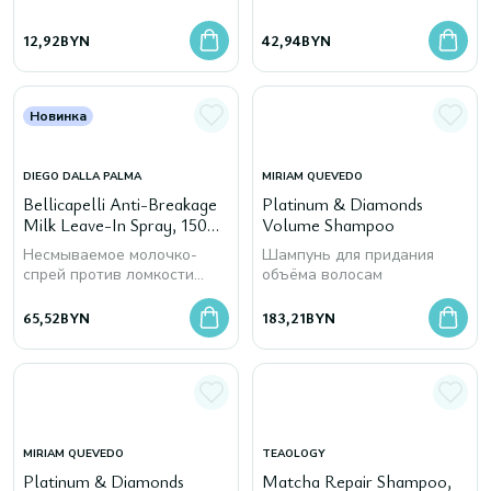
12,92
BYN
42,94
BYN
Новинка
DIEGO DALLA PALMA
MIRIAM QUEVEDO
Bellicapelli Anti-Breakage
Platinum & Diamonds
Milk Leave-In Spray, 150
Volume Shampoo
мл
Несмываемое молочко-
Шампунь для придания
спрей против ломкости
объёма волосам
волос
65,52
BYN
183,21
BYN
MIRIAM QUEVEDO
TEAOLOGY
Platinum & Diamonds
Matcha Repair Shampoo,