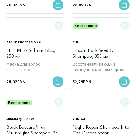
20,02
BYN
20,89
BYN
Бестселлер
TASHE PROFESSIONAL
CHI
Hair Mask Sultans Bliss,
Luxury Back Seed Oil
250 мл
Shampoo, 355 мл
Маска для волос
Восстанавливающий
интенсивно
шампунь с маслом черного
восстанавливающая
тмина
28,02
BYN
52,29
BYN
Бестселлер
MIRIAM QUEVEDO
KUNDAL
Black Baccara/Hair
Night Repair Shampoo Into
Multiplying Shampoo, 250
The Dream Scent