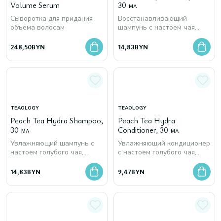
Volume Serum
30 мл
Сыворотка для придания
Восстанавливающий
объёма волосам
шампунь с настоем чая
матча, протеинами и
гиалуроновой кислотой
248,50
BYN
14,83
BYN
TEAOLOGY
TEAOLOGY
Peach Tea Hydra Shampoo,
Peach Tea Hydra
30 мл
Conditioner, 30 мл
Увлажняющий шампунь с
Увлажняющий кондиционер
настоем голубого чая,
с настоем голубого чая,
гиалуроновой кислотой и
гиалуроновой кислотой и
пребиотиками
пребиотиками
14,83
BYN
9,47
BYN