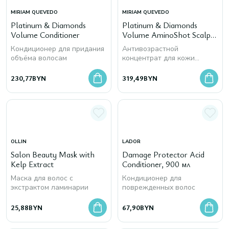
MIRIAM QUEVEDO
MIRIAM QUEVEDO
Platinum & Diamonds
Platinum & Diamonds
Volume Conditioner
Volume AminoShot Scalp
Concentrate
Кондиционер для придания
Антивозрастной
объёма волосам
концентрат для кожи
головы для придания
объёма волосам
230,77
BYN
319,49
BYN
OLLIN
LADOR
Salon Beauty Mask with
Damage Protector Acid
Kelp Extract
Conditioner, 900 мл
Маска для волос с
Кондиционер для
экстрактом ламинарии
поврежденных волос
25,88
BYN
67,90
BYN