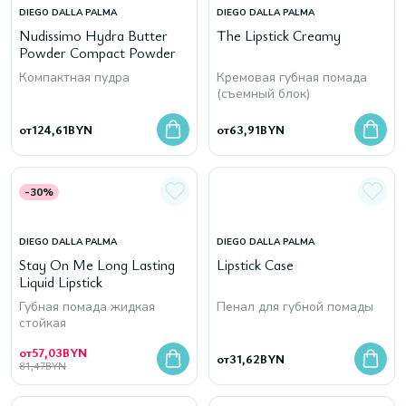
DIEGO DALLA PALMA
DIEGO DALLA PALMA
Nudissimo Hydra Butter
The Lipstick Creamy
Powder Compact Powder
Компактная пудра
Кремовая губная помада
(съемный блок)
от
124,61
BYN
от
63,91
BYN
-30%
DIEGO DALLA PALMA
DIEGO DALLA PALMA
Stay On Me Long Lasting
Lipstick Case
Liquid Lipstick
Губная помада жидкая
Пенал для губной помады
стойкая
от
57,03
BYN
от
31,62
BYN
81,47
BYN