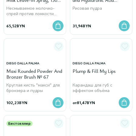
Milk Leave-In Spray, 150
and Hyaluronic Acid
мл
Intensive Regenerating
Несмываемое молочко-
Рисовая пудра
Treatment
спрей против ломкости
волос
65,52
BYN
31,94
BYN
DIEGO DALLA PALMA
DIEGO DALLA PALMA
Maxi Rounded Powder And
Plump & Fill My Lips
Bronzer Brush № 67
Круглая кисть "макси" для
Карандаш для губ с
бронзера и пудры
эффектом объёма
102,23
BYN
от
81,47
BYN
Бестселлер