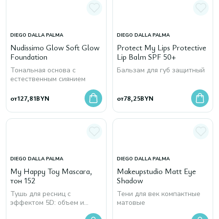
DIEGO DALLA PALMA
DIEGO DALLA PALMA
Nudissimo Glow Soft Glow
Protect My Lips Protective
Foundation
Lip Balm SPF 50+
Тональная основа с
Бальзам для губ защитный
естественным сиянием
от
127,81
BYN
от
78,25
BYN
DIEGO DALLA PALMA
DIEGO DALLA PALMA
My Happy Toy Mascara,
Makeupstudio Matt Eye
тон 152
Shadow
Тушь для ресниц с
Тени для век компактные
эффектом 5D: объем и
матовые
четкость, удлинение и