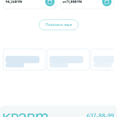
подкручивание, без комков
94,26
BYN
от
71,88
BYN
и размазывания
Показать еще
637-88-99