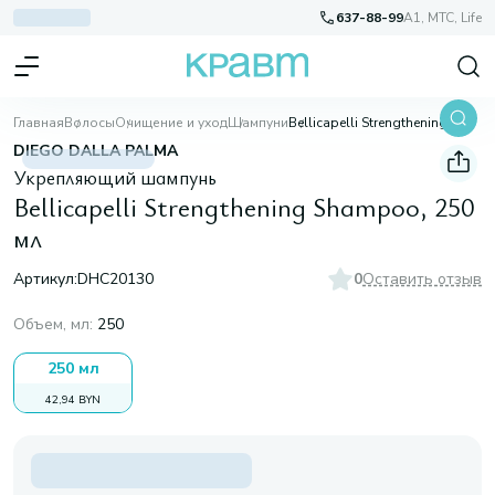
637-88-99
A1, МТС, Life
Главная
Волосы
Очищение и уход
Шампуни
Bellicapelli Strengthening Shampoo, 250 мл
DIEGO DALLA PALMA
Укрепляющий шампунь
Bellicapelli Strengthening Shampoo, 250
мл
Артикул:
DHC20130
0
Оставить отзыв
Объем, мл
:
250
250 мл
42,94 BYN