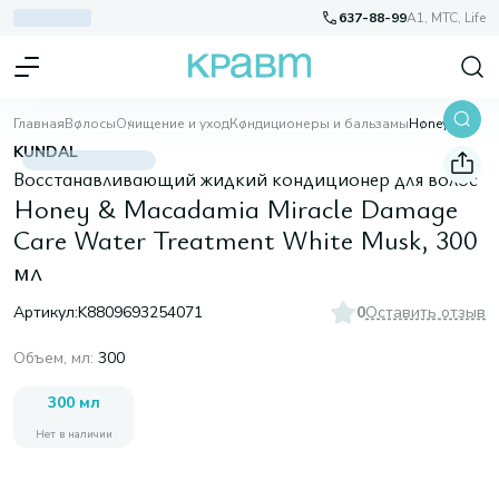
637-88-99
A1, МТС, Life
Главная
Волосы
Очищение и уход
Кондиционеры и бальзамы
Honey & Macadamia Miracle Damage Care Water Treatment White Musk, 300 мл
KUNDAL
Восстанавливающий жидкий кондиционер для волос
Honey & Macadamia Miracle Damage
Care Water Treatment White Musk, 300
мл
Артикул:
K8809693254071
0
Оставить отзыв
Объем, мл
:
300
300 мл
Нет в наличии