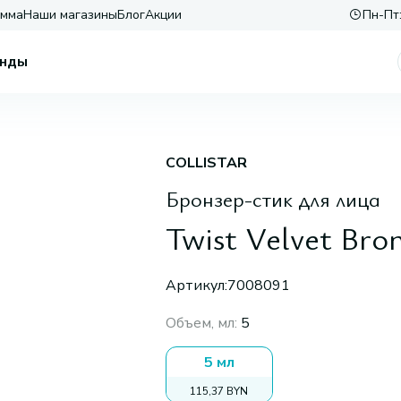
амма
Наши магазины
Блог
Акции
Пн-Пт:
нды
COLLISTAR
Бронзер-стик для лица
Twist Velvet Bron
Артикул:
7008091
Объем, мл
:
5
5 мл
115,37 BYN