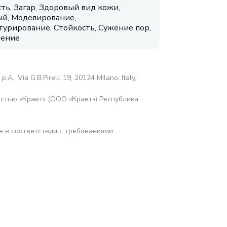
сть, Загар, Здоровый вид кожи,
й, Моделирование,
турирование, Стойкость, Сужение пор,
нение
.p.A., Via G.B.Pirelli 19, 20124 Milano, Italy,
стью «Кравт» (ООО «Кравт») Республика
е в соответствии с требованиями