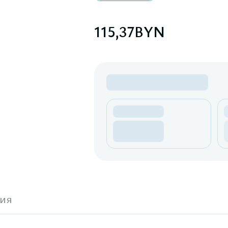
115,37
BYN
ия