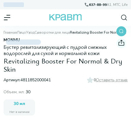
637-88-99
A1, МТС, Life
Главная
Лицо
Уход
Сыворотки для лица
Revitalizing Booster For Normal & Dry Skin
MONMU
Бустер ревитализирующий с пудрой снежных
водорослей для сухой и нормальной кожи
Revitalizing Booster For Normal & Dry
Skin
Артикул:
4811852000041
0
Оставить отзыв
Объем, мл
:
30
30 мл
Нет в наличии