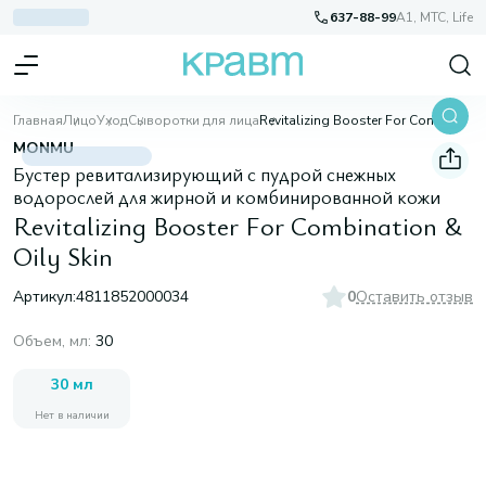
637-88-99
A1, МТС, Life
Главная
Лицо
Уход
Сыворотки для лица
Revitalizing Booster For Combination & Oily Skin
MONMU
Бустер ревитализирующий с пудрой снежных
водорослей для жирной и комбинированной кожи
Revitalizing Booster For Combination &
Oily Skin
Артикул:
4811852000034
0
Оставить отзыв
Объем, мл
:
30
30 мл
Нет в наличии