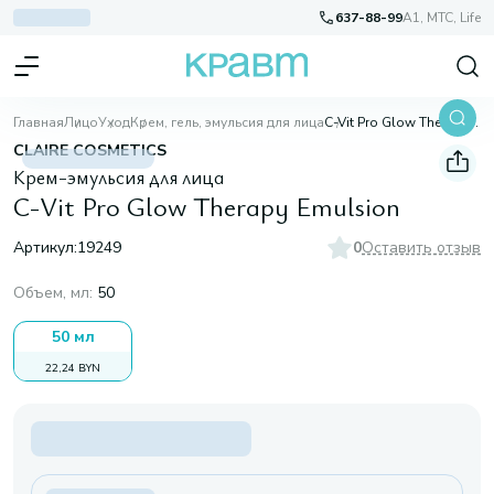
637-88-99
A1, МТС, Life
Главная
Лицо
Уход
Крем, гель, эмульсия для лица
C-Vit Pro Glow Therapy Emulsion
CLAIRE COSMETICS
Крем-эмульсия для лица
C-Vit Pro Glow Therapy Emulsion
Артикул:
19249
0
Оставить отзыв
Объем, мл
:
50
50 мл
22,24 BYN