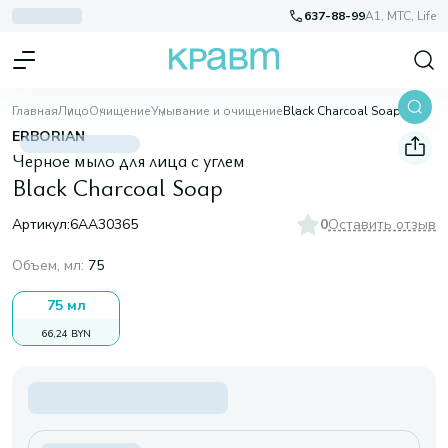
637-88-99
A1, МТС, Life
Главная
Лицо
Очищение
Умывание и очищение
Black Charcoal Soap
ERBORIAN
Черное мыло для лица с углем
Black Charcoal Soap
Артикул:
6AA30365
0
Оставить отзыв
Объем, мл
:
75
75 мл
66,24 BYN