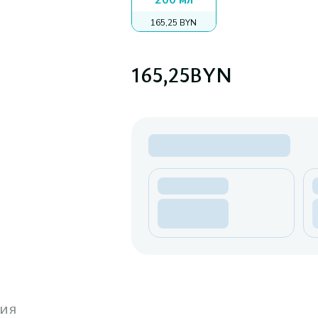
200 мл
165,25 BYN
165,25
BYN
ия