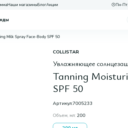
амма
Наши магазины
Блог
Акции
Пн-Пт:
нды
zing Milk Spray Face-Body SPF 50
COLLISTAR
Увлажняющее солнцезащи
Tanning Moistur
SPF 50
Артикул:
7005233
Объем, мл
:
200