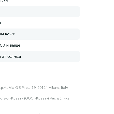
STAR
я
пы кожи
 50 и выше
 от солнца
.p.A., Via G.B.Pirelli 19, 20124 Milano, Italy,
стью «Кравт» (ООО «Кравт») Республика