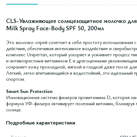
CLS-Увлажняющее солнцезащитное молочко для л
Milk Spray Face-Body SPF 50, 200мл
Это молочко-спрей сочетает в себе простоту использования 
действия, обеспечивая интенсивное воздействие и сверхбыст
комплекс Unipertan, который ускоряет и усиливает процесс 
и антивозрастным витамином E и драгоценными увлажняющим
сохраняет кожу прохладной, мягкой и гладкой даже после дли
Легкий, легко впитывающийся и водостойкий, это идеальный п
спортом.
Smart Sun Protection
Инновационная система фильтров провитамина D, которая зан
формула УФ-фильтра активирует полезный витамин, блокируя т
солнца.
Подробные характеристики