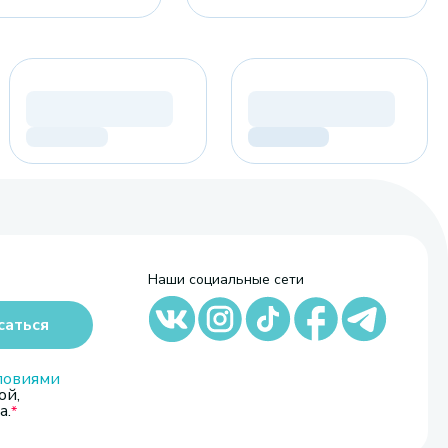
Наши социальные сети
саться
ловиями
ой,
а.