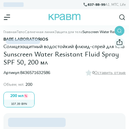
637-88-99
A1, МТС, Life
Главная
Тело
Солнечная линия
Защита для тела
Sunscreen Water Resistant Fluid Spray SPF 50, 200 мл
BABE LABORATORIOS
Cолнцезащитный водостойкий флюид-спрей для тела
Sunscreen Water Resistant Fluid Spray
SPF 50, 200 мл
Артикул:
8436571632586
0
Оставить отзыв
Объем, мл
:
200
200 мл
107,39 BYN