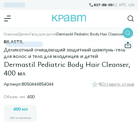
637-88-99
A1, МТС, Life
Главная
Детям
Уход для детей
Dermastil Pediatric Body Hair Cleanser, 400 мл
RILASTIL
Деликатный очищающий защитный шампунь-гель
для волос и тела для младенцев и детей
Dermastil Pediatric Body Hair Cleanser,
400 мл
Артикул:
8050444854044
0
Оставить отзыв
Объем, мл
:
400
400 мл
Нет в наличии