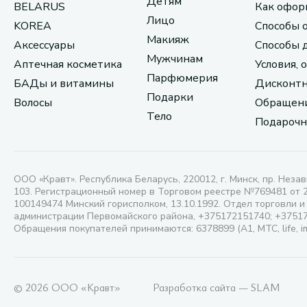
Детям
BELARUS
Как офор
Лицо
KOREA
Способы 
Макияж
Аксессуары
Способы 
Мужчинам
Аптечная косметика
Условия, 
Парфюмерия
БАДы и витамины
Дисконтн
Подарки
Волосы
Обращени
Тело
Подарочн
ООО «Кравт». Республика Беларусь, 220012, г. Минск, пр. Незав
103. Регистрационный номер в Торговом реестре №769481 от 
100149474 Минский горисполком, 13.10.1992. Отдел торговли и
администрации Первомайского района, +375172151740; +3751
Обращения покупателей принимаются: 6378899 (А1, МТС, life, i
© 2026 ООО «Кравт»
Разработка сайта — SLAM