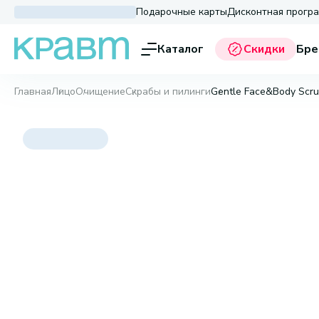
Подарочные карты
Дисконтная прогр
Каталог
Скидки
Бре
Главная
Лицо
Очищение
Скрабы и пилинги
Gentle Face&Body Scru