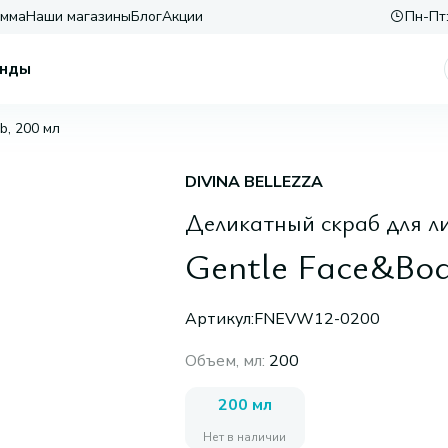
амма
Наши магазины
Блог
Акции
Пн-Пт:
нды
b, 200 мл
DIVINA BELLEZZA
Деликатный скраб для ли
Gentle Face&Bod
Артикул:
FNEVW12-0200
Объем, мл
:
200
200 мл
Нет в наличии