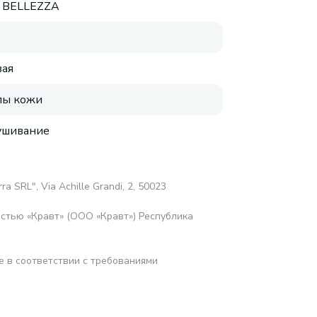
 BELLEZZA
ая
пы кожи
ушивание
ra SRL", Via Achille Grandi, 2, 50023
стью «Кравт» (ООО «Кравт») Республика
е в соответствии с требованиями