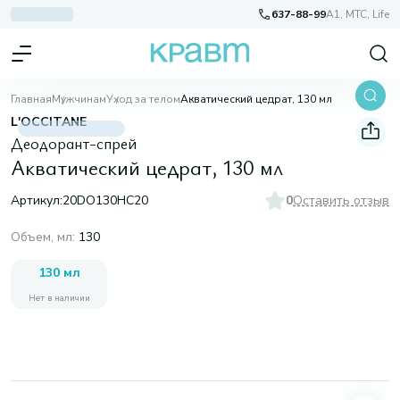
637-88-99
A1, МТС, Life
Главная
Мужчинам
Уход за телом
Акватический цедрат, 130 мл
L'OCCITANE
Деодорант-спрей
Акватический цедрат, 130 мл
Артикул:
20DO130HC20
0
Оставить отзыв
Объем, мл
:
130
130 мл
Нет в наличии