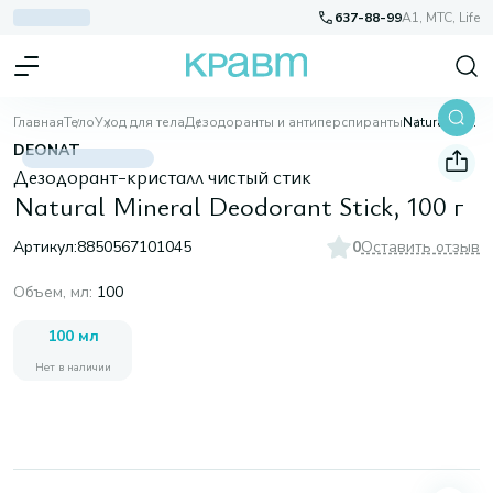
637-88-99
A1, МТС, Life
Главная
Тело
Уход для тела
Дезодоранты и антиперспиранты
Natural Mineral Deodorant Stick, 100 г
DEONAT
Дезодорант-кристалл чистый стик
Natural Mineral Deodorant Stick, 100 г
Артикул:
8850567101045
0
Оставить отзыв
Объем, мл
:
100
100 мл
Нет в наличии