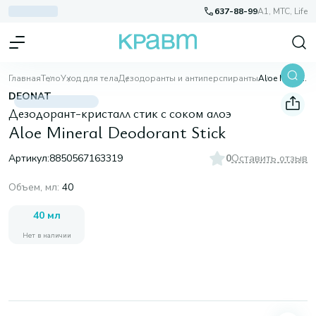
637-88-99
A1, МТС, Life
Главная
Тело
Уход для тела
Дезодоранты и антиперспиранты
Aloe Mineral Deodorant Stick
DEONAT
Дезодорант-кристалл стик с соком алоэ
Aloe Mineral Deodorant Stick
Артикул:
8850567163319
0
Оставить отзыв
Объем, мл
:
40
40 мл
Нет в наличии