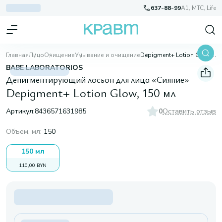
637-88-99
A1, МТС, Life
Главная
Лицо
Очищение
Умывание и очищение
Depigment+ Lotion Glow, 150 мл
BABE LABORATORIOS
Депигментирующий лосьон для лица «Сияние»
Depigment+ Lotion Glow, 150 мл
Артикул:
8436571631985
0
Оставить отзыв
Объем, мл
:
150
150 мл
110,00 BYN