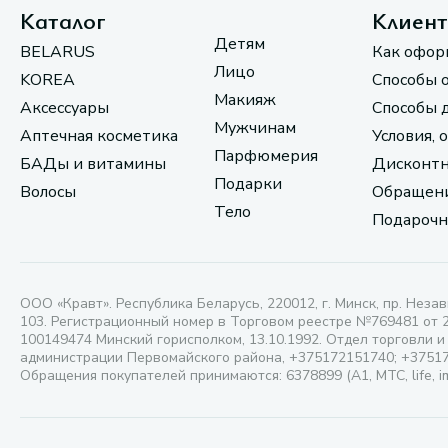
Каталог
Клиен
Детям
BELARUS
Как офор
Лицо
KOREA
Способы 
Макияж
Аксессуары
Способы 
Мужчинам
Аптечная косметика
Условия, 
Парфюмерия
БАДы и витамины
Дисконтн
Подарки
Волосы
Обращени
Тело
Подарочн
ООО «Кравт». Республика Беларусь, 220012, г. Минск, пр. Незав
103. Регистрационный номер в Торговом реестре №769481 от 
100149474 Минский горисполком, 13.10.1992. Отдел торговли и
администрации Первомайского района, +375172151740; +3751
Обращения покупателей принимаются: 6378899 (А1, МТС, life, i