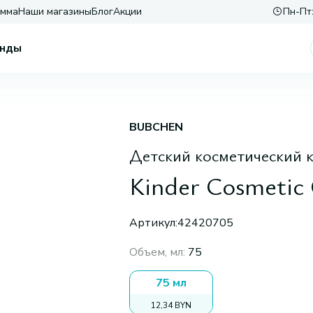
амма
Наши магазины
Блог
Акции
Пн-Пт:
нды
BUBCHEN
Детский косметический 
Kinder Cosmetic
Артикул:
42420705
Объем, мл
:
75
75 мл
12,34 BYN