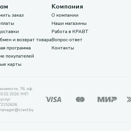
там
Компания
мить заказ
О компании
оплаты
Наши магазины
доставки
Работа в КРАВТ
обмен и возврат товара
Вопрос-ответ
ая программа
Контакты
е покупателей
ые карты
исимости, 76, оф.
20.02.2026 УНП
 услуг
72152626.
manager@cravt.by.