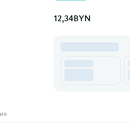
12,34
BYN
ия