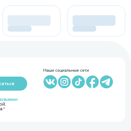
Наши социальные сети
саться
ловиями
ой,
а.