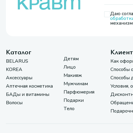
Даю согла
обработк
механизмо
Каталог
Клиен
Детям
BELARUS
Как офор
Лицо
KOREA
Способы 
Макияж
Аксессуары
Способы 
Мужчинам
Аптечная косметика
Условия, 
Парфюмерия
БАДы и витамины
Дисконтн
Подарки
Волосы
Обращени
Тело
Подарочн