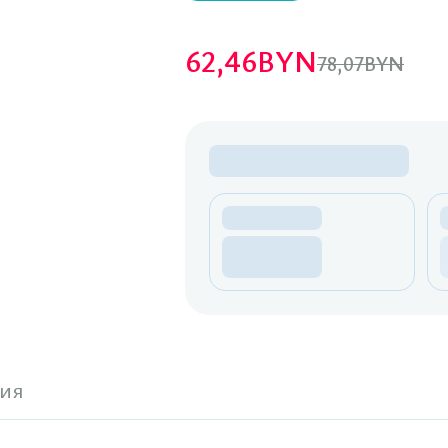
62,46
BYN
78,07
BYN
ия