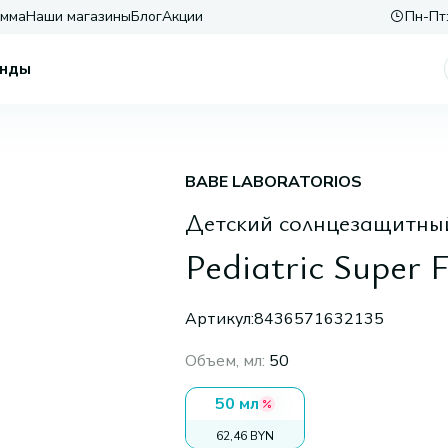
амма
Наши магазины
Блог
Акции
Пн-Пт:
нды
BABE LABORATORIOS
Детский солнцезащитный
Pediatric Super 
Артикул:
8436571632135
Объем, мл
:
50
50 мл
62,46 BYN