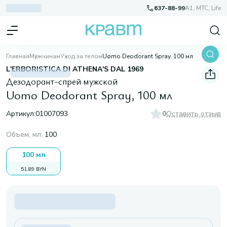
637-88-99
A1, МТС, Life
Главная
Мужчинам
Уход за телом
Uomo Deodorant Spray, 100 мл
L'ERBORISTICA DI ATHENA'S DAL 1969
Дезодорант-спрей мужской
Uomo Deodorant Spray, 100 мл
Артикул:
01007093
0
Оставить отзыв
Объем, мл
:
100
100 мл
51,89 BYN