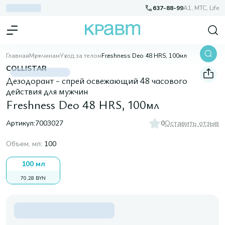
637-88-99
A1, МТС, Life
Главная
Мужчинам
Уход за телом
Freshness Deo 48 HRS, 100мл
COLLISTAR
Дезодорант - спрей освежающий 48 часового
действия для мужчин
Freshness Deo 48 HRS, 100мл
Артикул:
7003027
0
Оставить отзыв
Объем, мл
:
100
100 мл
70,28 BYN