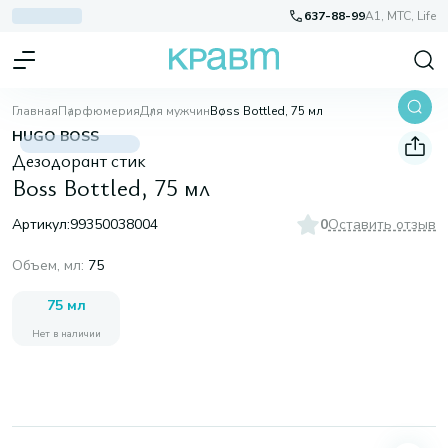
637-88-99
A1, МТС, Life
Главная
Парфюмерия
Для мужчин
Boss Bottled, 75 мл
HUGO BOSS
Дезодорант стик
Boss Bottled, 75 мл
Артикул:
99350038004
0
Оставить отзыв
Объем, мл
:
75
75 мл
Нет в наличии