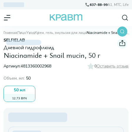
637-88-99
A1, МТС, Life
Главная
Лицо
Уход
Крем, гель, эмульсия для лица
Niacinamide + Snail mucin, 50 г
SELFIELAB
Дневной гидрофлюид
Niacinamide + Snail mucin, 50 г
Артикул:
4813360002968
0
Оставить отзыв
Объем, мл
:
50
50 мл
12,73 BYN